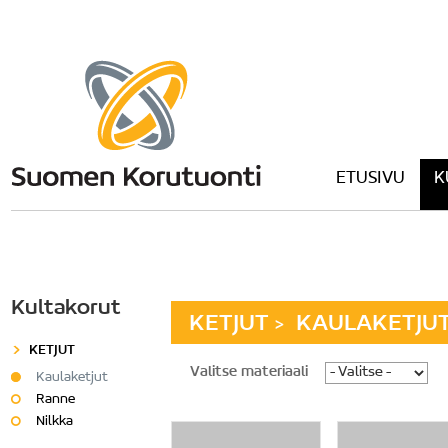
ETUSIVU
K
Kultakorut
KETJUT
KAULAKETJU
>
KETJUT
Valitse materiaali
Kaulaketjut
Ranne
Nilkka