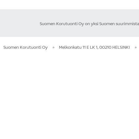
Suomen Korutuonti Oy on yksi Suomen suurimmista ku
Suomen Korutuonti Oy
Melkonkatu 11 E LK 1, 00210 HELSINKI