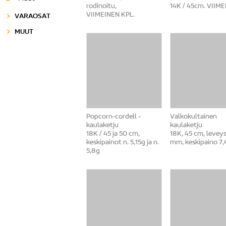
rodinoitu,
14K / 45cm. VIIM
VIIMEINEN KPL.
VARAOSAT
MUUT
Popcorn-cordell -
Valkokultainen
kaulaketju
kaulaketju
18K / 45 ja 50 cm,
18K, 45 cm, leveys
keskipainot n. 5,15g ja n.
mm, keskipaino 7,
5,8g