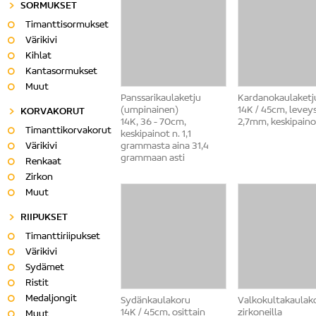
SORMUKSET
Timanttisormukset
Värikivi
Kihlat
Kantasormukset
Muut
Panssarikaulaketju
Kardanokaulaketj
(umpinainen)
14K / 45cm, levey
KORVAKORUT
14K, 36 - 70cm,
2,7mm, keskipaino
Timanttikorvakorut
keskipainot n. 1,1
Värikivi
grammasta aina 31,4
grammaan asti
Renkaat
Zirkon
Muut
RIIPUKSET
Timanttiriipukset
Värikivi
Sydämet
Ristit
Medaljongit
Sydänkaulakoru
Valkokultakaulak
14K / 45cm, osittain
zirkoneilla
Muut