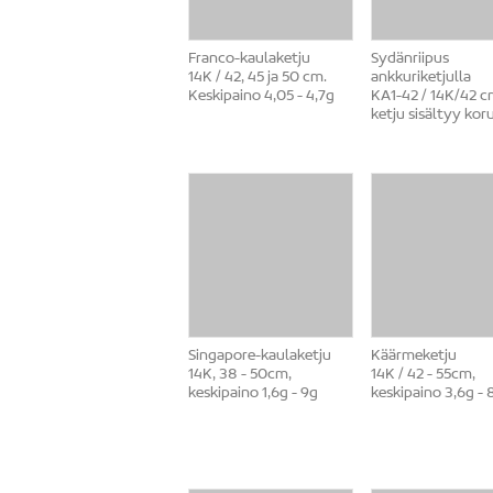
Franco-kaulaketju
Sydänriipus
14K / 42, 45 ja 50 cm.
ankkuriketjulla
Keskipaino 4,05 - 4,7g
KA1-42 / 14K/42 c
ketju sisältyy kor
Singapore-kaulaketju
Käärmeketju
14K, 38 - 50cm,
14K / 42 - 55cm,
keskipaino 1,6g - 9g
keskipaino 3,6g - 