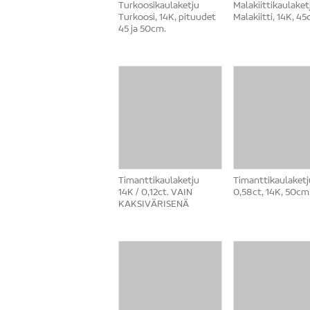
Turkoosikaulaketju
Malakiittikaulaket
Turkoosi, 14K, pituudet
Malakiitti, 14K, 4
45 ja 50cm.
Timanttikaulaketju
Timanttikaulaketj
14K / 0,12ct. VAIN
0,58ct, 14K, 50cm
KAKSIVÄRISENÄ