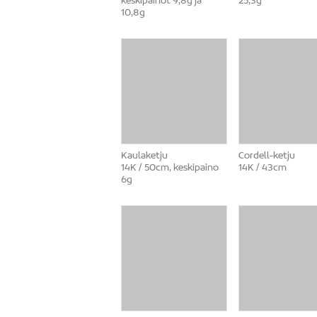
keskipainot 9,8g ja
25,3g
10,8g
Kaulaketju
Cordell-ketju
14K / 50cm, keskipaino
14K / 43cm
6g