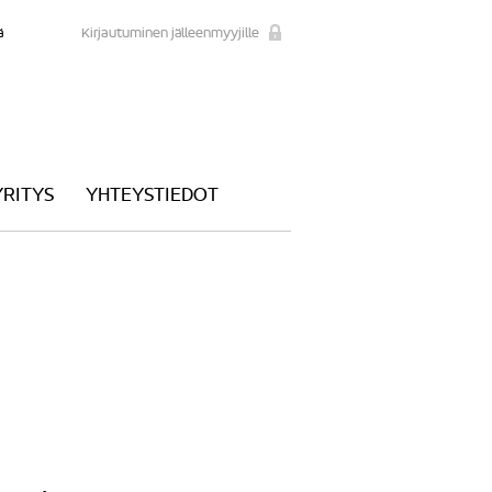
ä
Kirjautuminen jälleenmyyjille
YRITYS
YHTEYSTIEDOT