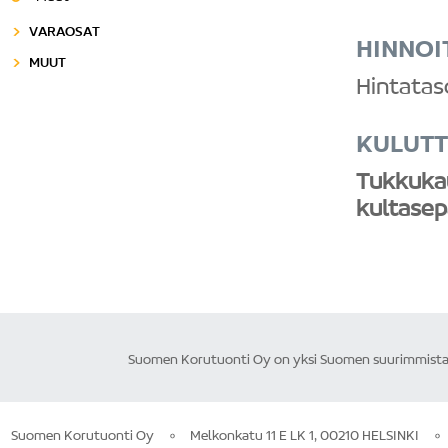
VARAOSAT
HINNOI
MUUT
Hintatas
KULUTT
Tukkuka
kultasepä
Suomen Korutuonti Oy on yksi Suomen suurimmista ku
Suomen Korutuonti Oy
Melkonkatu 11 E LK 1, 00210 HELSINKI