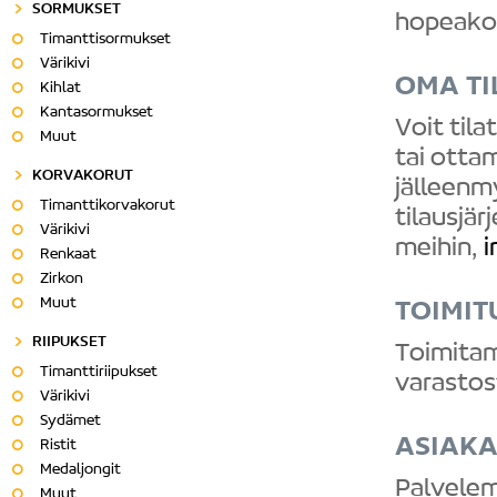
SORMUKSET
hopeako
Timanttisormukset
Värikivi
OMA TI
Kihlat
Kantasormukset
Voit til
Muut
tai otta
KORVAKORUT
jälleenm
Timanttikorvakorut
tilausjär
Värikivi
meihin,
i
Renkaat
Zirkon
Muut
TOIMI
RIIPUKSET
Toimitam
Timanttiriipukset
varasto
Värikivi
Sydämet
ASIAK
Ristit
Medaljongit
Palvelem
Muut