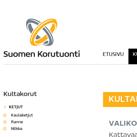
ETUSIVU
K
Kultakorut
KULTA
KETJUT
Kaulaketjut
VALIKO
Ranne
Nilkka
Kattavaa